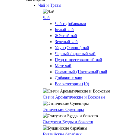
Чай и Травы
Чай
Чай с Добавками
Белый чай
Жёлтый чай
Зеленый чай
Улун (Оолонг) чай
Черный / красный чай
Пуэр и прессованный чай
Мате чай
Связанный (Цветочный) чай
Добавки к чаю
Все категории (10)
Свечи Ароматические и Восковые
Этнические Сувениры
Статуэтки Будды и божеств
Буддийские барабаны