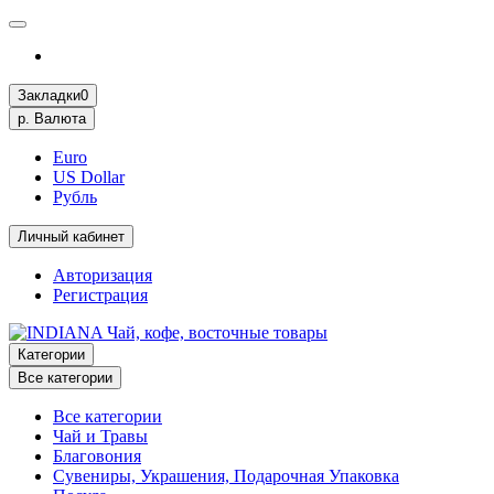
Закладки
0
р.
Валюта
Euro
US Dollar
Рубль
Личный кабинет
Авторизация
Регистрация
Категории
Все категории
Все категории
Чай и Травы
Благовония
Сувениры, Украшения, Подарочная Упаковка