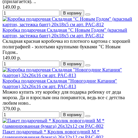
(прилагается). ..
149.00 р.
В корзину
Коробка подарочная Складная "С Новым Годом" (красный
картон, застежка бант) 20х18х5 см арт. PAC-812
Складная красная коробочка из плотного картона с хорошей
полиграфией - золотыми крупными буквами "С Новым
Годом..
149.00 р.
В корзину
Коробка подарочная Складная "Новогодние Катания"
(картон) 32х26х16 см арт. PAC-813
Можно купить эту коробку для подарка ребенку от деда
мороза. Да и взрослым она понравится, ведь все с детства
любим ново..
379.00 р.
В корзину
Пакет подарочный * Кролик новогодний M *
(ламинированная бумага) 26х32х12 см PAC-802