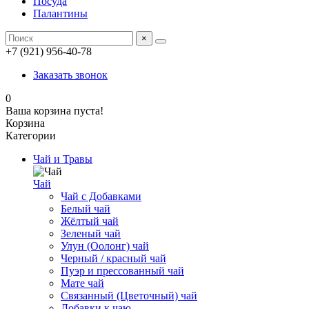
Посуда
Палантины
×
+7 (921) 956-40-78
Заказать звонок
0
Ваша корзина пуста!
Корзина
Категории
Чай и Травы
Чай
Чай с Добавками
Белый чай
Жёлтый чай
Зеленый чай
Улун (Оолонг) чай
Черный / красный чай
Пуэр и прессованный чай
Мате чай
Связанный (Цветочный) чай
Добавки к чаю