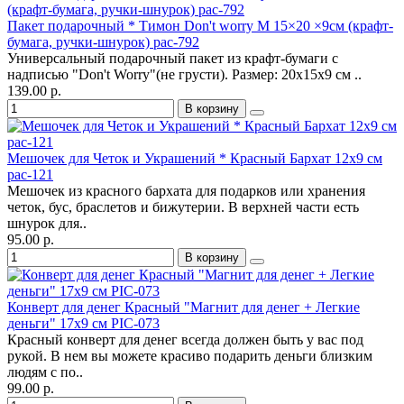
Пакет подарочный * Тимон Don't worry M 15×20 ×9см (крафт-
бумага, ручки-шнурок) pac-792
Универсальный подарочный пакет из крафт-бумаги с
надписью "Don't Worry"(не грусти). Размер: 20х15х9 см ..
139.00 р.
В корзину
Мешочек для Четок и Украшений * Красный Бархат 12х9 см
pac-121
Мешочек из красного бархата для подарков или хранения
четок, бус, браслетов и бижутерии. В верхней части есть
шнурок для..
95.00 р.
В корзину
Конверт для денег Красный "Магнит для денег + Легкие
деньги" 17х9 см PIC-073
Красный конверт для денег всегда должен быть у вас под
рукой. В нем вы можете красиво подарить деньги близким
людям с по..
99.00 р.