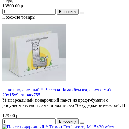
в трад..
13800.00 р.
В корзину
Похожие товары
Пакет подарочный * Веселая Лама (бумага, с ручками)
20х15х9 см pac-755
Универсальный подарочный пакет из крафт-бумаги с
рисунком веселой ламы и надписью "безудержное веселье". В
..
129.00 р.
В корзину