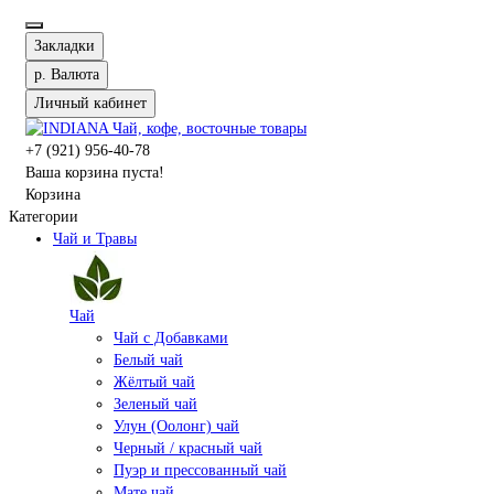
Закладки
р.
Валюта
Личный кабинет
+7 (921) 956-40-78
Ваша корзина пуста!
Корзина
Категории
Чай и Травы
Чай
Чай с Добавками
Белый чай
Жёлтый чай
Зеленый чай
Улун (Оолонг) чай
Черный / красный чай
Пуэр и прессованный чай
Мате чай