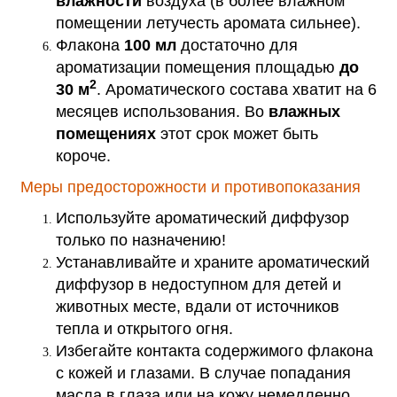
влажности
воздуха (в более влажном
помещении летучесть аромата сильнее).
Флакона
100 мл
достаточно для
ароматизации помещения площадью
до
2
30 м
. Ароматического состава хватит на 6
месяцев использования. Во
влажных
помещениях
этот срок может быть
короче.
Меры предосторожности и противопоказания
Используйте ароматический диффузор
только по назначению!
Устанавливайте и храните ароматический
диффузор в недоступном для детей и
животных месте, вдали от источников
тепла и открытого огня.
Избегайте контакта содержимого флакона
с кожей и глазами. В случае попадания
масла в глаза или на кожу немедленно