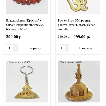
Браслет Яшма "Красная" •
Брелок Знак ОМ, ручная
Сила и Уверенность Ø6см 22
работа, латунь/сталь, Непал
бусины SOV-523
sov-507-1
399.00 р.
299.00 р.
389.00 р.
В корзину
В корзину
Ваша скидка: -23%
Ваша скидка: -26%