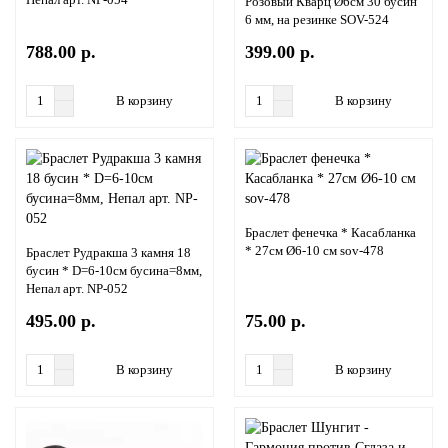
Розовый Кварц Ø6см 30 бусин
6 мм, на резинке SOV-524
788.00 р.
399.00 р.
В корзину
В корзину
Браслет фенечка * Касабланка
* 27см Ø6-10 см sov-478
Браслет Рудракша 3 камня 18
бусин * D=6-10см бусина=8мм,
Непал арт. NP-052
495.00 р.
75.00 р.
В корзину
В корзину