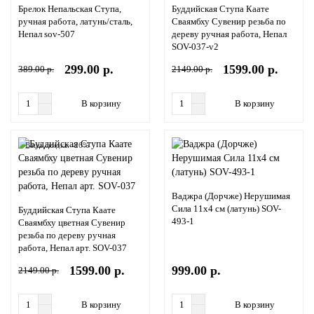
Брелок Непальская Ступа,
Буддийская Ступа Каате
ручная работа, латунь/сталь,
Сваямбху Сувенир резьба по
Непал sov-507
дереву ручная работа, Непал
SOV-037-v2
299.00 р.
1599.00 р.
389.00 р.
2149.00 р.
В корзину
В корзину
Ваша скидка: -26%
Ваджра (Дорчже) Нерушимая
Сила 11х4 см (латунь) SOV-
Буддийская Ступа Каате
493-1
Сваямбху цветная Сувенир
резьба по дереву ручная
работа, Непал арт. SOV-037
1599.00 р.
999.00 р.
2149.00 р.
В корзину
В корзину