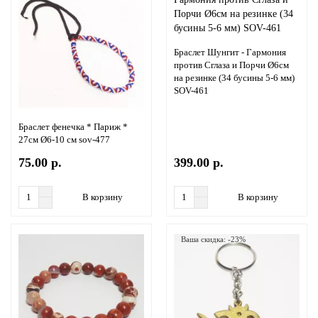
Браслет Шунгит - Гармония
против Сглаза и Порчи Ø6см
на резинке (34 бусины 5-6 мм)
SOV-461
Браслет фенечка * Париж *
27см Ø6-10 см sov-477
75.00 р.
399.00 р.
В корзину
В корзину
Ваша скидка: -23%