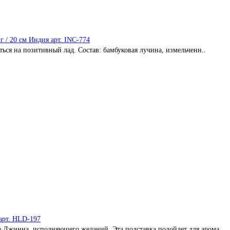
г / 20 см Индия арт. INC-774
ься на позитивный лад. Состав: бамбуковая лучина, измельченн..
арт. HLD-197
е Джинна, исполняющего желаний. Эта подставка подойдет для арома..