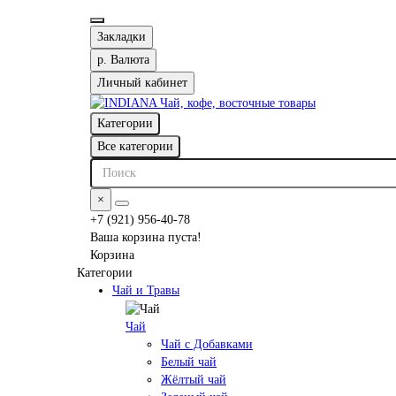
Закладки
р.
Валюта
Личный кабинет
Категории
Все категории
×
+7 (921) 956-40-78
Ваша корзина пуста!
Корзина
Категории
Чай и Травы
Чай
Чай с Добавками
Белый чай
Жёлтый чай