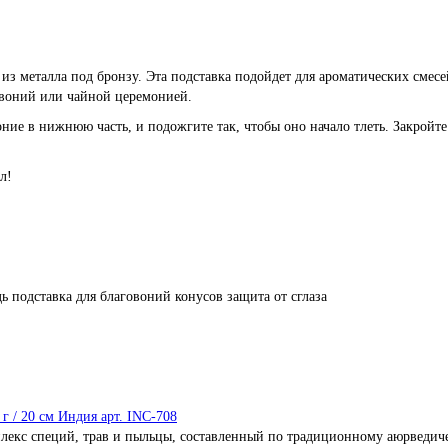
из металла под бронзу. Эта подставка подойдет для ароматических смес
овоний или чайной церемонией.
е в нижнюю часть, и подожгите так, чтобы оно начало тлеть. Закройте 
л!
дь
подставка для благовоний конусов
защита от сглаза
г / 20 см Индия арт. INC-708
екс специй, трав и пыльцы, составленный по традиционному аюрведиче