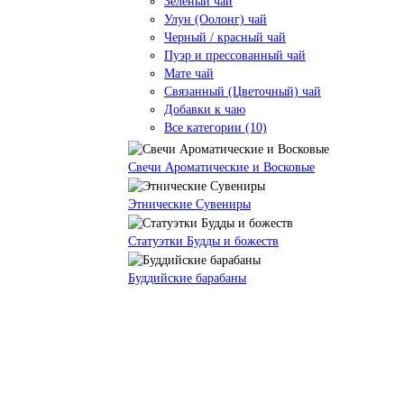
Зеленый чай
Улун (Оолонг) чай
Черный / красный чай
Пуэр и прессованный чай
Мате чай
Связанный (Цветочный) чай
Добавки к чаю
Все категории (10)
Свечи Ароматические и Восковые
Этнические Сувениры
Статуэтки Будды и божеств
Буддийские барабаны