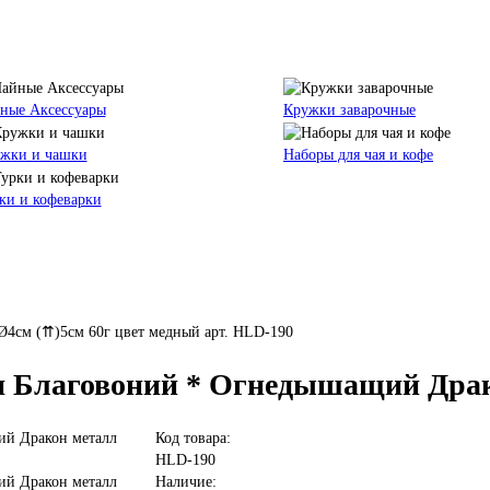
ные Аксессуары
Кружки заварочные
жки и чашки
Наборы для чая и кофе
ки и кофеварки
Ø4см (⇈)5cм 60г цвет медный арт. HLD-190
я Благовоний * Огнедышащий Драк
Код товара:
HLD-190
Наличие: