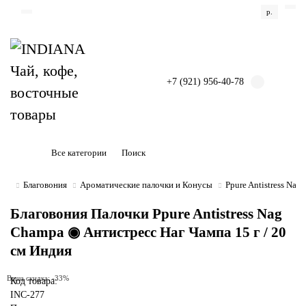
р.
+7 (921) 956-40-78
Все категории
Благовония
Ароматические палочки и Конусы
Ppure Antistress N
Благовония Палочки Ppure Antistress Nag
Champa ◉ Антистресс Наг Чампа 15 г / 20
см Индия
Ваша скидка: -33%
Код товара:
INC-277