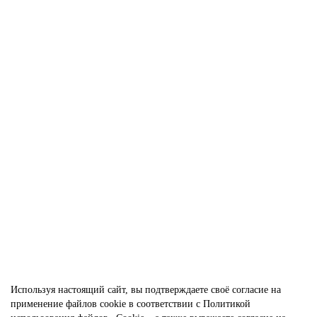
150.00 р.
В корзину
Лидер продаж!
Тибетские Благовония МИРРА Джугул Anand Sai Darshan Sugandhi
Meera Dhoop 4 палочки с подставкой INC-755
199.00 р.
В корзину
Используя настоящий сайт, вы подтверждаете своё согласие на
применение файлов cookie в соответствии с
Политикой