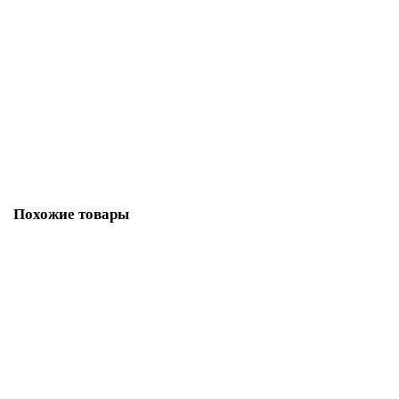
Подставка благовоний Лыжа * Саак Лак Тун со Слонами Черная*
(дерево) 26×4 см Индия арт. HLD-120
159.00 р.
В корзину
Похожие товары
Ваша скидка: -33%