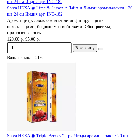
Satya HEXA ◉ Lime & Limon * Лайм и Лимон аромапалочки ~20
шт 24 см Индия арт. INC-182
Аромат цитрусовых обладает дезинфицирующими,
освежающими, бодрящими свойствами. Обостряет ум,
приносит ясность..
120.00 р.
95.00 р.
В корзину
Ваша скидка: -21%
Satya HEXA ◉ Triple Berries * Три Ягоды аромапалочки ~20 шт