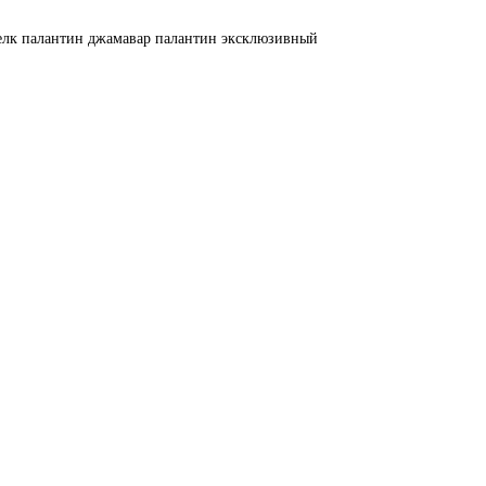
елк
палантин джамавар
палантин эксклюзивный
10мл) Индия арт. INC-640
 теплым, сладким, пьянящим звучанием. Благоухающее масло ро..