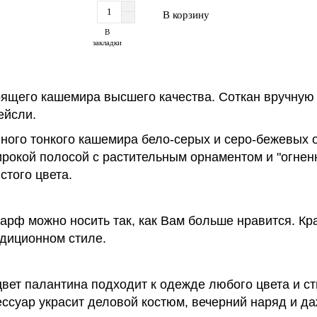
В корзину
В
закладки
оящего кашемира высшего качества. Соткан вручную
ейсли.
ого тонкого кашемира бело-серых и серо-бежевых от
ирокой полосой с растительным орнаментом и "огне
стого цвета.
шарф можно носить так, как Вам больше нравится. К
адиционном стиле.
т палантина подходит к одежде любого цвета и стил
ссуар украсит деловой костюм, вечерний наряд и да