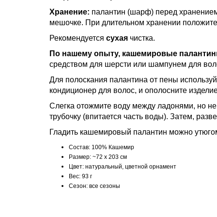
Хранение:
палантин (шарф) перед хранением
мешочке. При длительном хранении положите
Рекомендуется
сухая
чистка.
По нашему опыту, кашемировые палантин
средством для шерсти или шампунем для воло
Для полоскания палантина от пены используйт
кондиционер для волос, и ополосните изделие
Слегка отожмите воду между ладонями, но не
трубочку (впитается часть воды). Затем, разв
Гладить кашемировый палантин можно утюгом
Состав: 100% Кашемир
Размер: ~72 х 203 см
Цвет: натуральный, цветной орнамент
Вес: 93 г
Сезон: все сезоны