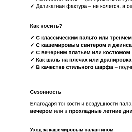
✔ Деликатная фактура – не колется, а 
Как носить?
✔
С классическим пальто или тренчем
✔
С кашемировым свитером и джинс
✔
С вечерним платьем или костюмом
✔
Как шаль на плечах или драпировка
✔
В качестве стильного шарфа
– подч
Сезонность
Благодаря тонкости и воздушности пала
вечером
или в
прохладные летние дн
Уход за кашемировым палантином