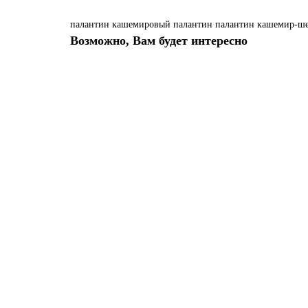
палантин
кашемировый палантин
палантин кашемир-ш
Возможно, Вам будет интересно
Ваша скидка: -33%
Аромамасло РОЗА • Rose Pure Aroma Oil Garden Fresh (
Аромамасло розы для диффузора и увлажнителя воздуха – с
199.00 р.
297.00 р.