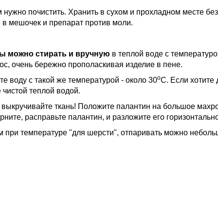
 нужно почистить. Хранить в сухом и прохладном месте без
 в мешочек и препарат против моли.
ы можно стирать и вручную
в теплой воде с температуро
с, очень бережно прополаскивая изделие в пене.
о
е воду с такой же температурой - около 30
С. Если хотите
 чистой теплой водой.
 выкручивайте ткань! Положите палантин на большое махро
ерните, расправьте палантин, и разложите его горизонтально
 при температуре "для шерсти", отпаривать можно неболь