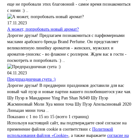
еще не пробовали этих благовоний - самое время познакомиться
с ними :) ..
17.11.2023
А может, попробовать новый аромат?
Дорогие друзья! Предлагаем познакомиться с парфюмерными
маслами арабского бренда Brand Perfume. Он представляет
великолепную линейку ароматов - женских, мужских и
ароматов-унисекс - во флаконе с роллером. Ждем вас в гости -
посмотреть и попробовать :) ..
04.11.2023
Предпраздничная суета :)
Дорогие друзья! В преддверии праздников доставили для вас
новый чай пуэр и новые партии вашего полюбившегося уже чая.
Шу Пуэр в Мандарине Ying Pan Shan №949 Шу Пуэр
Жасминовый Моли Хуа мини точа Шу Пуэр Апельсиновый 2020
Линьцан мини точа ..
Показано с 1 по 15 из 15 (всего 1 страниц)
Используя настоящий сайт, вы подтверждаете своё согласие на
применение файлов cookie в соответствии с
Политикой
использования файлов «Cookie»
, а также выражаете
согласие на