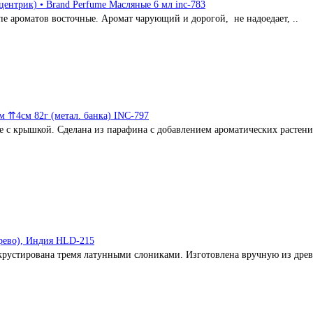
центрик) • Brand Perfume Масляные 6 мл inc-783
е ароматов восточные. Аромат чарующий и дорогой, не надоедает, ..
м ⇈4cм 82г (метал. банка) INC-797
е с крышкой. Сделана из парафина с добавлением ароматических растени
ерево), Индия HLD-215
крустирована тремя латунными слониками. Изготовлена вручную из древ