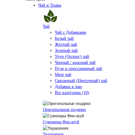
Чай и Травы
Чай
Чай с Добавками
Белый чай
Жёлтый чай
Зеленый чай
Улун (Оолонг) чай
Черный / красный чай
Пуэр и прессованный чай
Мате чай
Связанный (Цветочный) чай
Добавки к чаю
Все категории (10)
Оригинальные подарки
Сувениры Фен-шуй
Украшения