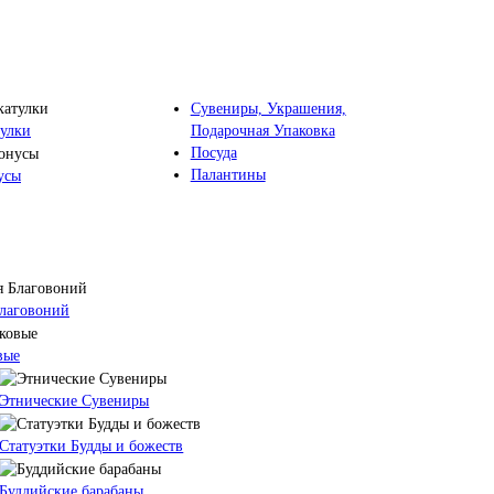
Сувениры, Украшения,
Подарочная Упаковка
улки
Посуда
Палантины
усы
Благовоний
вые
Этнические Сувениры
Статуэтки Будды и божеств
Буддийские барабаны