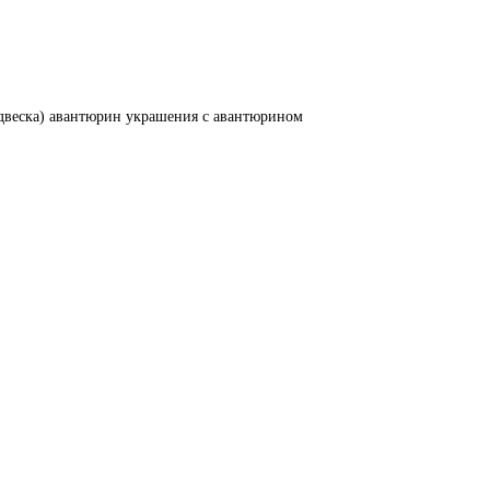
двеска) авантюрин
украшения с авантюрином