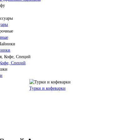
у
уары
чные
йники
 Кофе, Специй
ки
Турки и кофеварки