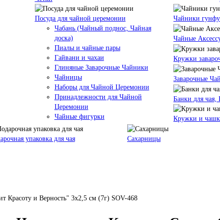
Посуда для чайной церемонии
Чайники гунф
Чабань (Чайный поднос, Чайная
доска)
Чайные Аксесс
Пиалы и чайные пары
Гайвани и чахаи
Кружки заваро
Глиняные Заварочные Чайники
Чайницы
Заварочные Ча
Наборы для Чайной Церемонии
Принадлежности для Чайной
Банки для чая,
Церемонии
Чайные фигурки
Кружки и чаш
арочная упаковка для чая
Сахарницы
 Красоту и Верность" 3х2,5 см (7г) SOV-468