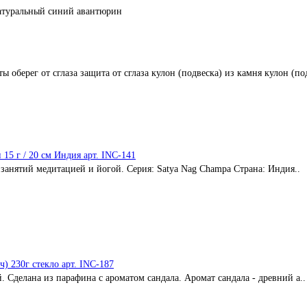
натуральный синий авантюрин
ты
оберег от сглаза
защита от сглаза
кулон (подвеска) из камня
кулон (по
15 г / 20 см Индия арт. INC-141
анятий медитацией и йогой. Серия: Satya Nag Champa Страна: Индия..
) 230г стекло арт. INC-187
 Сделана из парафина с ароматом сандала. Аромат сандала - древний а..