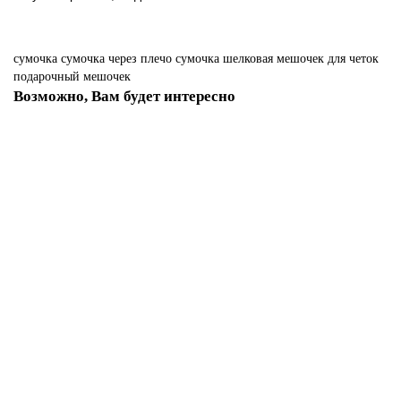
сумочка
сумочка через плечо
сумочка шелковая
мешочек для четок
подарочный мешочек
Возможно, Вам будет интересно
Четки 108 бусин Рудракша d=9мм 45см, Индия арт. NP-059
649.00 р.