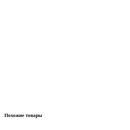
Лидер продаж!
Палочка Пало Санто Дерево БОЛЬШАЯ 1 шт 9-11 см / 9-12 г, Перу арт.
INC-767
249.00 р.
299.00 р.
В корзину
Похожие товары
Ваша скидка: -26%