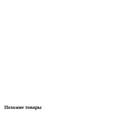
1156.00 р.
Закончился
Свеча Ароматическая в Банке * Лаванда Willow Vale Ø6см ⇈4cм 82г
(метал. банка) INC-823
329.00 р.
В корзину
Похожие товары
Ваша скидка: -24%