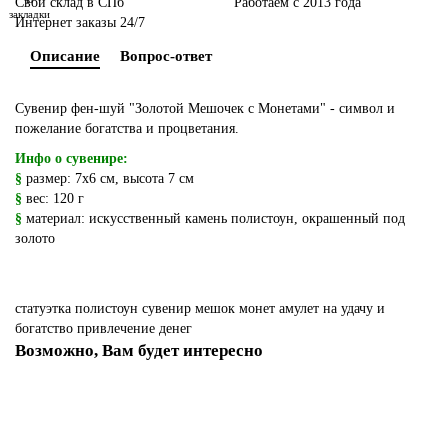
Свой склад в СПб
Работаем с 2013 года
закладки
Интернет заказы 24/7
Описание
Вопрос-ответ
Сувенир фен-шуй "Золотой Мешочек с Монетами" - символ и
пожелание богатства и процветания.
Инфо о сувенире:
§
размер: 7х6 см, высота 7 см
§
вес: 120 г
§
материал: искусственный камень полистоун, окрашенный под
золото
статуэтка полистоун
сувенир мешок монет
амулет на удачу и
богатство
привлечение денег
Возможно, Вам будет интересно
Ваша скидка: -15%