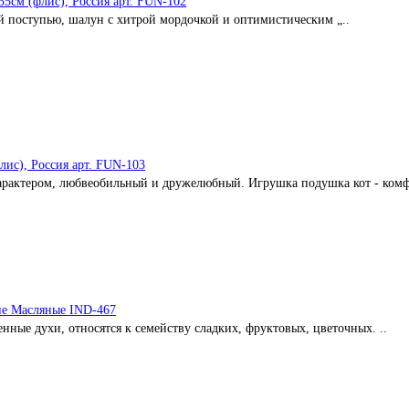
5см (флис), Россия арт. FUN-102
й поступью, шалун с хитрой мордочкой и оптимистическим „..
лис), Россия арт. FUN-103
арактером, любвеобильный и дружелюбный. Игрушка подушка кот - комф
ие Масляные IND-467
нные духи, относятся к семейству сладких, фруктовых, цветочных. ..