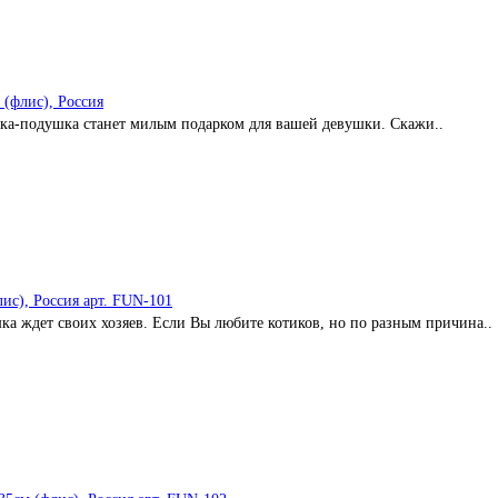
(флис), Россия
шка-подушка станет милым подарком для вашей девушки. Скажи..
ис), Россия арт. FUN-101
а ждет своих хозяев. Если Вы любите котиков, но по разным причина..