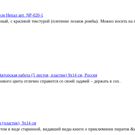
см Непал арт. NP-020-1
ный, с красивой текстурой (плетение лозанж ромбы). Можно носить на п
торская работа (5 листов, пластик) 9х14 см, Россия
вого цвета отлично справится со своей задачей – держать в сох..
 (пластик), 9х14 см
нтом в виде старинной, видавшей виды книги о приключении пиратов.&n