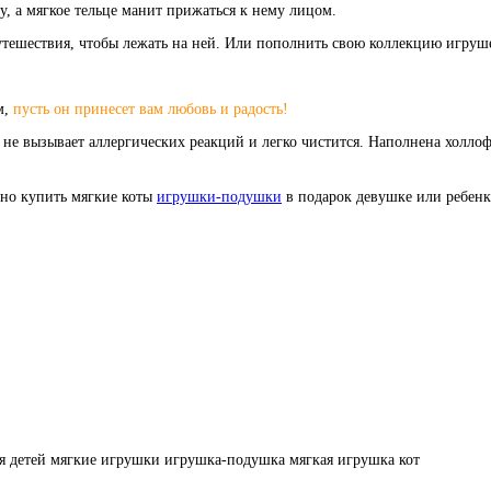
, а мягкое тельце манит прижаться к нему лицом.
тешествия, чтобы лежать на ней. Или пополнить свою коллекцию игруше
м,
пусть он принесет вам любовь и радость!
 не вызывает аллергических реакций и легко чистится. Наполнена холло
жно купить мягкие коты
игрушки-подушки
в подарок девушке или ребенк
я детей
мягкие игрушки
игрушка-подушка
мягкая игрушка кот