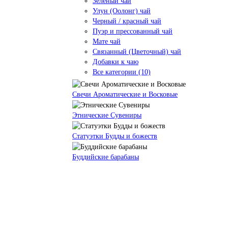
Зеленый чай
Улун (Оолонг) чай
Черный / красный чай
Пуэр и прессованный чай
Мате чай
Связанный (Цветочный) чай
Добавки к чаю
Все категории (10)
Свечи Ароматические и Восковые
Этнические Сувениры
Статуэтки Будды и божеств
Буддийские барабаны