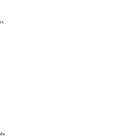
л..
bs..