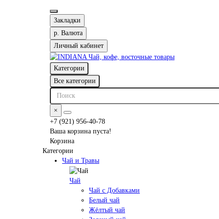
Закладки
р.
Валюта
Личный кабинет
Категории
Все категории
×
+7 (921) 956-40-78
Ваша корзина пуста!
Корзина
Категории
Чай и Травы
Чай
Чай с Добавками
Белый чай
Жёлтый чай