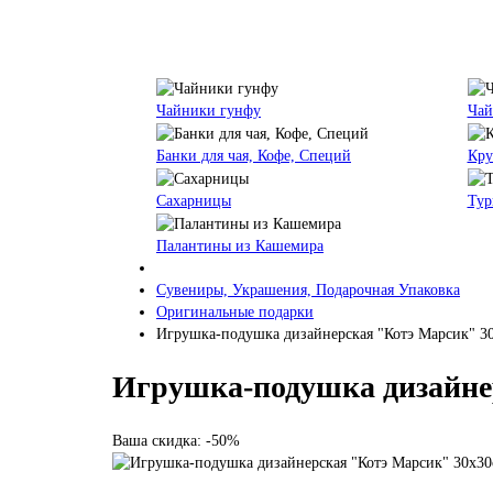
Чайники гунфу
Чай
Банки для чая, Кофе, Специй
Кру
Сахарницы
Тур
Палантины из Кашемира
Сувениры, Украшения, Подарочная Упаковка
Оригинальные подарки
Игрушка-подушка дизайнерская "Котэ Марсик" 30
Игрушка-подушка дизайнер
Ваша скидка: -50%