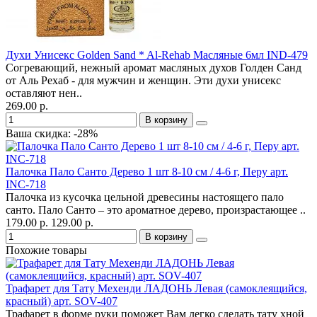
Духи Унисекс Golden Sand * Al-Rehab Масляные 6мл IND-479
Согревающий, нежный аромат масляных духов Голден Санд
от Аль Рехаб - для мужчин и женщин. Эти духи унисекс
оставляют нен..
269.00 р.
В корзину
Ваша скидка: -28%
Палочка Пало Санто Дерево 1 шт 8-10 см / 4-6 г, Перу арт.
INC-718
Палочка из кусочка цельной древесины настоящего пало
санто. Пало Санто – это ароматное дерево, произрастающее ..
179.00 р.
129.00 р.
В корзину
Похожие товары
Трафарет для Тату Мехенди ЛАДОНЬ Левая (самоклеящийся,
красный) арт. SOV-407
Трафарет в форме руки поможет Вам легко сделать тату хной