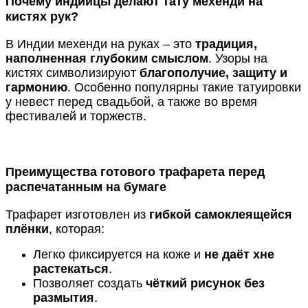
Почему индийцы делают тату мехенди на
кистях рук?
В Индии мехенди на руках – это
традиция,
наполненная глубоким смыслом
. Узоры на
кистях символизируют
благополучие, защиту и
гармонию
. Особенно популярны такие татуировки
у невест перед свадьбой, а также во время
фестивалей и торжеств.
Преимущества готового трафарета перед
распечатанным на бумаге
Трафарет изготовлен из
гибкой самоклеящейся
плёнки
, которая:
Легко фиксируется на коже и
не даёт хне
растекаться
.
Позволяет создать
чёткий рисунок без
размытия
.