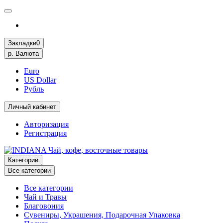
Закладки
0
р.
Валюта
Euro
US Dollar
Рубль
Личный кабинет
Авторизация
Регистрация
Категории
Все категории
Все категории
Чай и Травы
Благовония
Сувениры, Украшения, Подарочная Упаковка