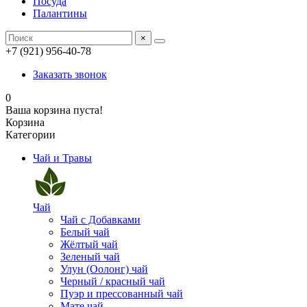
Посуда
Палантины
×
+7 (921) 956-40-78
Заказать звонок
0
Ваша корзина пуста!
Корзина
Категории
Чай и Травы
Чай
Чай с Добавками
Белый чай
Жёлтый чай
Зеленый чай
Улун (Оолонг) чай
Черный / красный чай
Пуэр и прессованный чай
Мате чай