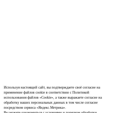
Трафарет для Тату Мехенди Мандала Солнце (виниловый
самоклеящийся круг) Ø7 см арт. PIC-075-7
99.00 р.
В корзину
Используя настоящий сайт, вы подтверждаете своё согласие на
применение файлов cookie в соответствии с
Политикой
использования файлов «Cookie»
, а также выражаете
согласие на
обработку ваших персональных данных
в том числе
согласие
посредством сервиса «Яндекс.Метрика»
.
Вы можете ознакомиться с условиями и порядком обработки