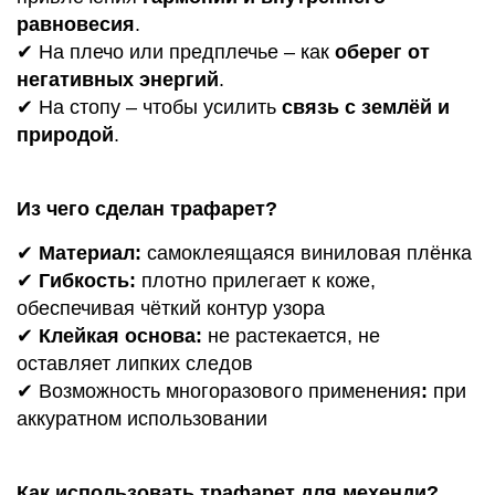
равновесия
.
✔ На плечо или предплечье – как
оберег от
негативных энергий
.
✔ На стопу – чтобы усилить
связь с землёй и
природой
.
Из чего сделан трафарет?
✔
Материал:
самоклеящаяся виниловая плёнка
✔
Гибкость:
плотно прилегает к коже,
обеспечивая чёткий контур узора
✔
Клейкая основа:
не растекается, не
оставляет липких следов
✔ Возможность многоразового применения
:
при
аккуратном использовании
Как использовать трафарет для мехенди?