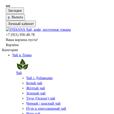
Закладки
р.
Валюта
Личный кабинет
+7 (921) 956-40-78
Ваша корзина пуста!
Корзина
Категории
Чай и Травы
Чай
Чай с Добавками
Белый чай
Жёлтый чай
Зеленый чай
Улун (Оолонг) чай
Черный / красный чай
Пуэр и прессованный чай
Мате чай