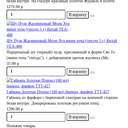
белая внутри. На глазури красивый золотой Журавль в полете..
1276.00 р.
В корзину
Шу Пуэр Жасминовый Моли Хуа мини точа (гнездо 5 г) Китай
TEA-488
Порционный шу (черный) пуэр, пресованный в форме Сяо То
(мини-точа "гнездо"), с добавлением цветов жасмина (Мо..
35.00 р.
В корзину
Гайвань Золотые Птицы (160 мл) бирюза, фарфор TTT-427
Гайвань из фарфора с бирюзовой глазурью на внешней стороне,
белая внутри. Декорирована золотым рисунком птиц. ..
1296.00 р.
В корзину
Похожие товары