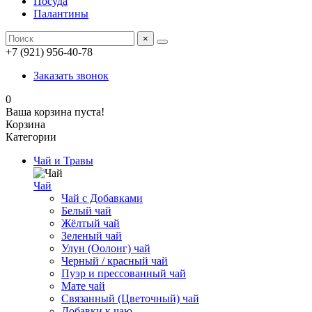
Посуда
Палантины
×
+7 (921) 956-40-78
Заказать звонок
0
Ваша корзина пуста!
Корзина
Категории
Чай и Травы
Чай
Чай с Добавками
Белый чай
Жёлтый чай
Зеленый чай
Улун (Оолонг) чай
Черный / красный чай
Пуэр и прессованный чай
Мате чай
Связанный (Цветочный) чай
Добавки к чаю