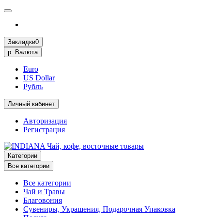
Закладки
0
р.
Валюта
Euro
US Dollar
Рубль
Личный кабинет
Авторизация
Регистрация
Категории
Все категории
Все категории
Чай и Травы
Благовония
Сувениры, Украшения, Подарочная Упаковка