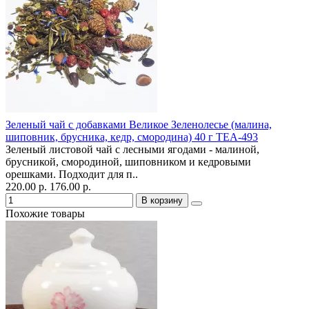
Зеленый чай с добавками Великое Зеленолесье (малина,
шиповник, брусника, кедр, смородина) 40 г ТЕА-493
Зеленый листовой чай с лесными ягодами - малиной,
брусникой, смородиной, шиповником и кедровыми
орешками. Подходит для п..
220.00 р.
176.00 р.
В корзину
Похожие товары