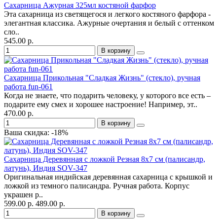
Сахарница Ажурная 325мл костяной фарфор
Эта сахарница из светящегося и легкого костяного фарфора -
элегантная классика. Ажурные очертания и белый с оттенком
сло..
545.00 р.
В корзину
Сахарница Прикольная "Сладкая Жизнь" (стекло), ручная
работа fun-061
Когда не знаете, что подарить человеку, у которого все есть –
подарите ему смех и хорошее настроение! Например, эт..
470.00 р.
В корзину
Ваша скидка: -18%
Сахарница Деревянная с ложкой Резная 8х7 см (палисандр,
латунь), Индия SOV-347
Оригинальная индийская деревянная сахарница с крышкой и
ложкой из темного палисандра. Ручная работа. Корпус
украшен р..
599.00 р.
489.00 р.
В корзину