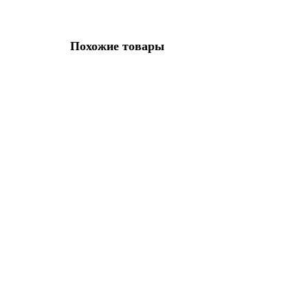
Похожие товары
Лидер продаж!
Чай Кудин Сильной Ферментации фиточай пакет 30 г,
Кудин принято называть чаем, но это травяной напиток из р
210.00 р.
В корзину