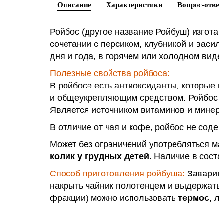
Описание
Характеристики
Вопрос-отве
Ройбос (другое название Ройбуш) изгот
сочетании с персиком, клубникой и вас
дня и года, в горячем или холодном вид
Полезные свойства ройбоса:
В ройбосе есть антиоксиданты, которые
и общеукрепляющим средством. Ройбос х
Является источником витаминов и мине
В отличие от чая и кофе, ройбос не со
Может без ограничений употребляться м
колик у грудных детей
. Наличие в сос
Способ приготовления ройбуша:
Заварив
накрыть чайник полотенцем и выдержать
фракции) можно использовать
термос
, 