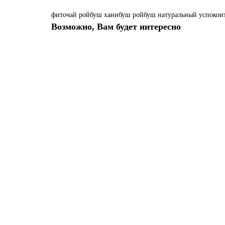
фиточай
ройбуш
ханибуш
ройбуш натуральный
успокоит
Возможно, Вам будет интересно
Тибетские благовония Нард (Мускусный Корень) Spiken
Если Вас беспокоят тревога, напряжение, головные боли, ра
699.00 р.
В корзину