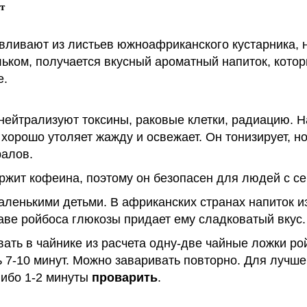
т
авливают из листьев южноафриканского кустарника, 
ильком, получается вкусный ароматный напиток, кот
е.
 нейтрализуют токсины, раковые клетки, радиацию.
орошо утоляет жажду и освежает. Он тонизирует, н
ралов.
держит кофеина, поэтому он безопасен для людей с 
аленькими детьми. В африканских странах напиток и
таве ройбоса глюкозы придает ему сладковатый вкус.
ать в чайнике из расчета одну-две чайные ложки рой
 7-10 минут. Можно заваривать повторно. Для лучше
либо 1-2 минуты
проварить
.