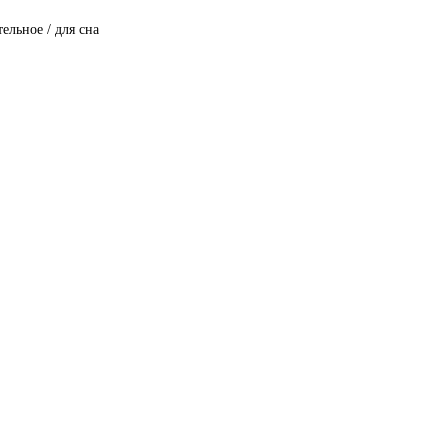
ельное / для сна
ard Pang Poe палочки 30шт*12см тубус локта бумага Непал INC-076
здражительность, то Вам нужен аромат мускусного корня. Нард, и..