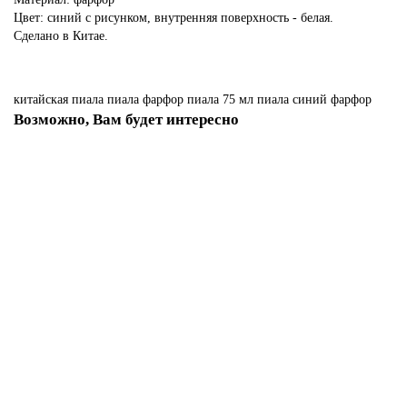
Цвет: синий с рисунком, внутренняя поверхность - белая.
Сделано в Китае.
китайская пиала
пиала фарфор
пиала 75 мл
пиала синий фарфор
Возможно, Вам будет интересно
Лидер продаж!
Желтый Чай Высокогорный, Непал 25 г TEA-002