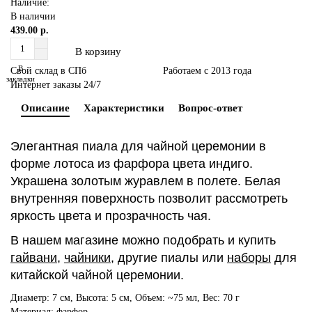
Наличие:
В наличии
439.00 р.
В корзину
В
Свой склад в СПб
Работаем с 2013 года
закладки
Интернет заказы 24/7
Описание
Характеристики
Вопрос-ответ
Элегантная пиала для чайной церемонии в
форме лотоса из фарфора цвета индиго.
Украшена золотым журавлем в полете. Белая
внутренняя поверхность позволит рассмотреть
яркость цвета и прозрачность чая.
В нашем магазине можно подобрать и купить
гайвани
,
чайники
, другие
пиалы
или
наборы
для
китайской чайной церемонии.
Диаметр: 7 см, Высота: 5 см, Объем: ~75 мл, Вес: 70 г
Материал: фарфор