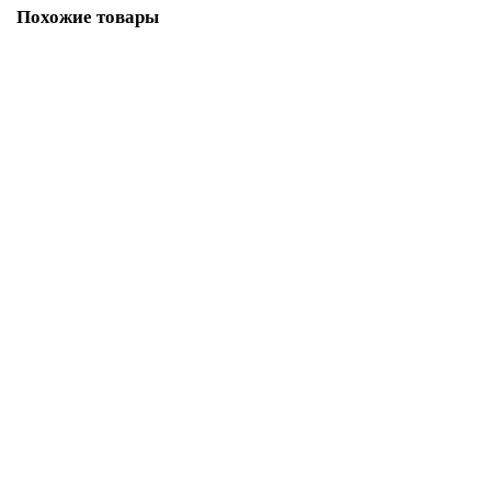
Похожие товары
Ваша скидка: -24%
Пиала глина/глазурь (60 мл) арт. TTT-028
189.00 р.
249.00 р.
В корзину
Лидер продаж!
Пиала сине-белый костяной фарфор "Синие Пионы" (50 мл) арт. TTT-
178
449.00 р.
В корзину