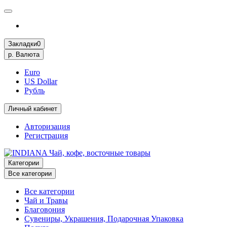
Закладки
0
р.
Валюта
Euro
US Dollar
Рубль
Личный кабинет
Авторизация
Регистрация
Категории
Все категории
Все категории
Чай и Травы
Благовония
Сувениры, Украшения, Подарочная Упаковка