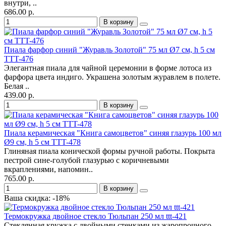
внутри, ..
686.00 р.
В корзину
Пиала фарфор синий "Журавль Золотой" 75 мл Ø7 см, h 5 см
TTT-476
Элегантная пиала для чайной церемонии в форме лотоса из
фарфора цвета индиго. Украшена золотым журавлем в полете.
Белая ..
439.00 р.
В корзину
Пиала керамическая "Книга самоцветов" синяя глазурь 100 мл
Ø9 см, h 5 см TTT-478
Глиняная пиала конической формы ручной работы. Покрыта
пестрой сине-голубой глазурью с коричневыми
вкраплениями, напомин..
765.00 р.
В корзину
Ваша скидка: -18%
Термокружка двойное стекло Тюльпан 250 мл ttt-421
Стеклянная кружка с двойными стенками из жаропрочного