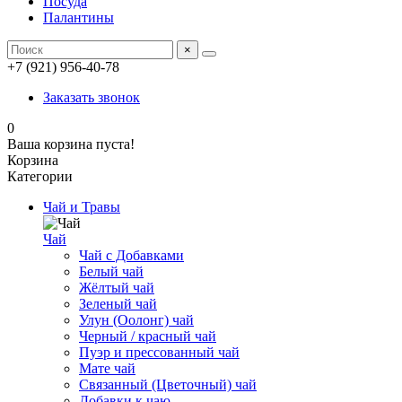
Посуда
Палантины
×
+7 (921) 956-40-78
Заказать звонок
0
Ваша корзина пуста!
Корзина
Категории
Чай и Травы
Чай
Чай с Добавками
Белый чай
Жёлтый чай
Зеленый чай
Улун (Оолонг) чай
Черный / красный чай
Пуэр и прессованный чай
Мате чай
Связанный (Цветочный) чай
Добавки к чаю