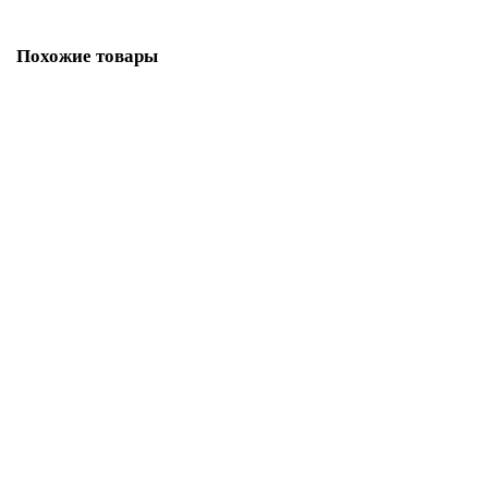
Похожие товары
Шу Пуэр Земля Феникса 2019 г точа гнездо 100 г, Китай TEA-450
899.00 р.
В корзину