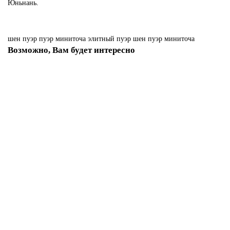
Юньнань.
шен пуэр
пуэр миниточа
элитный пуэр
шен пуэр миниточа
Возможно, Вам будет интересно
Пиала исинская желтая белая глазурь ручной росписи (70 мл) арт. TTT-
213
749.00 р.
В корзину