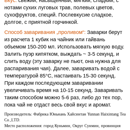
Вкус:
свежий, насыщенный, мягкий, сладкий, с
нотами сухих луговых трав, полевых цветов,
сухофруктов, специй. Послевкусие сладкое,
долгое, с приятной горчинкой.
Способ заваривания „проливом“:
Заварки берут
из расчета 1 кубик на чайник или гайвань
объемом 150-200 мл. Использовать мягкую воду.
Залить пуэр кипятком, выждать ~ 3-5 секунд, и
слить воду (эту заварку не пьют, она нужна для
распаривания чая). Далее, заваривать водой с
температурой 85°C, настаивать 15-30 секунд.
При каждом последующем заваривании
увеличивать время на 10-15 секунд. Заваривать
таким способом можно 5-6 раз, либо до тех пор,
пока чай не отдаст весь свой вкус и аромат.
Производитель: Фабрика Юньнань Хайсинтан Yunnan Haixintang Tea
Co.,LTD.
Место расположения: город Куньмин, Округ Сунмин, провинция