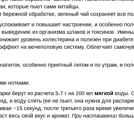
и, которые пьют сами китайцы.
и бережной обработке, зеленый чай сохраняет все п
спокаивает и повышает настроение, и особенно пол
т выведению из организма шлаков и токсинов. Умень
онижает уровень холестерина и полезен при диабете
ффект на мочеполовую систему. Облегчает самочувс
апиток, особенно приятный летом и по утрам, и пол
ми нотками.
арки берут из расчета 5-7 г на 200 мл
мягкой
воды. О
унд, и воду слить (ее не пьют, она нужна для распар
аивая ~15 секунд, после третьего раза время увелич
даст весь свой вкус и аромат.
При настаивании больш