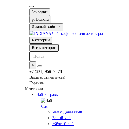
Закладки
р.
Валюта
Личный кабинет
Категории
Все категории
×
+7 (921) 956-40-78
Ваша корзина пуста!
Корзина
Категории
Чай и Травы
Чай
Чай с Добавками
Белый чай
Жёлтый чай