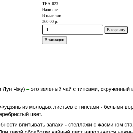
TEA-023
Наличие:
В наличии
360.00 р.
В корзину
В закладки
и Лун Чжу)
–
это зеленый чай с типсами, скрученный
 Фуцзянь из молодых листьев с типсами - белыми во
еребристый цвет.
обности впитывать запахи - стеллажи с жасмином ст
 При такой обработке чайный лист наполняется нежн