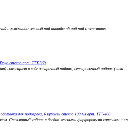
 чай с жасмином
зеленый чай
китайский чай
чай с жасмином
 Doyo стекло арт. TTT-369
пот) совмещает в себе заварочный чайник, сервировочный чайник (чаха..
одставка для подогрева, 6 кружек стекло 100 мл арт. TTT-400
осом. Стеклянный чайник с бледно-зелеными фарфоровыми ситечком и кр