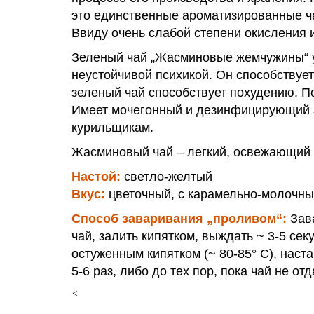
это единственные ароматизированные ча
Ввиду очень слабой степени окисления 
Зеленый чай „Жасминовые жемчужины“ у
неустойчивой психикой. Он способствуе
зеленый чай способствует похудению. П
Имеет мочегонный и дезинфицирующий э
курильщикам.
Жасминовый чай – легкий, освежающий н
Настой
:
светло-желтый
Вкус:
цветочный, с карамельно-молочны
Способ заваривания „проливом“:
Зав
чай, залить кипятком, выждать ~ 3-5 сек
остуженным кипятком (~ 80-85° С), наст
5-6 раз, либо до тех пор, пока чай не от
<