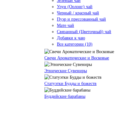
Зеленый чай
Улун (Оолонг) чай
Черный / красный чай
Пуэр и прессованный чай
Мате чай
Связанный (Цветочный) чай
Добавки к чаю
Все категории (10)
Свечи Ароматические и Восковые
Этнические Сувениры
Статуэтки Будды и божеств
Буддийские барабаны