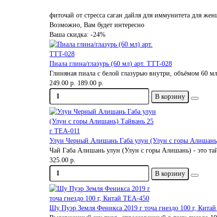
фиточай
от стресса
саган дайля
для иммунитета
для же
Возможно, Вам будет интересно
Ваша скидка: -24%
Пиала глина/глазурь (60 мл) арт. TTT-028
Глиняная пиала с белой глазурью внутри, объёмом 60 мл
249.00 р.
189.00 р.
В корзину
Улун Черный Алишань Габа улун (Улун с горы Алишань
Чай Габа Алишань улун (Улун с горы Алишань) - это та
325.00 р.
В корзину
Шу Пуэр Земля Феникса 2019 г точа гнездо 100 г, Кита