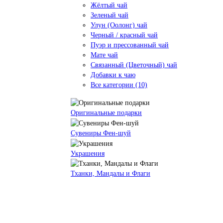
Жёлтый чай
Зеленый чай
Улун (Оолонг) чай
Черный / красный чай
Пуэр и прессованный чай
Мате чай
Связанный (Цветочный) чай
Добавки к чаю
Все категории (10)
Оригинальные подарки
Сувениры Фен-шуй
Украшения
Тханки, Мандалы и Флаги