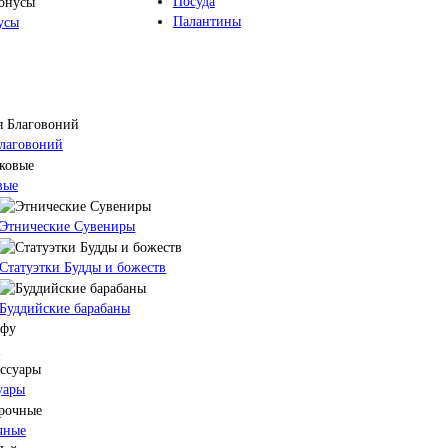
Посуда
Палантины
усы
Благовоний
вые
Этнические Сувениры
Статуэтки Будды и божеств
Буддийские барабаны
у
уары
чные