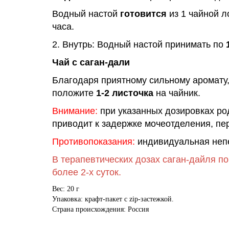
Водный настой
готовится
из 1 чайной л
часа.
2. Внутрь: Водный настой принимать по
1
Чай с саган-дали
Благодаря приятному сильному аромату
положите
1-2 листочка
на чайник.
Внимание:
при указанных дозировках ро
приводит к задержке мочеотделения, п
Противопоказания:
индивидуальная непе
В терапевтических дозах саган-дайля п
более 2-х суток.
Вес: 20 г
Упаковка: крафт-пакет с zip-застежкой.
Страна происхождения: Россия