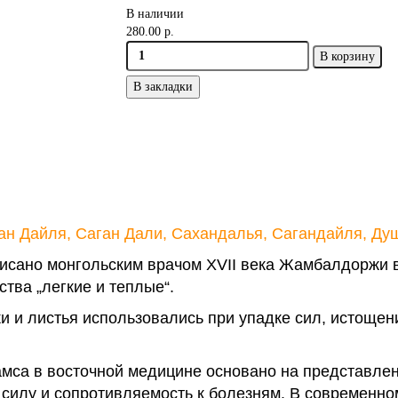
В наличии
280.00 р.
В корзину
В закладки
н Дайля, Саган Дали, Сахандалья, Сагандайля, Душ
исано монгольским врачом XVII века Жамбалдоржи в 
йства „легкие и теплые“.
и и листья использовались при упадке сил, истощени
а в восточной медицине основано на представления
силу и сопротивляемость к болезням. В современном