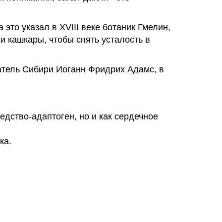
то указал в ХVІІІ веке ботаник Гмелин,
 и кашкары, чтобы снять усталость в
атель Сибири Иоганн Фридрих Адамс, в
дство-адаптоген, но и как сердечное
ка.