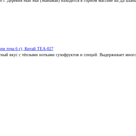
 г. Деревня Man Mai (Маньмай) находится в горном массиве Ба Да Шань,
ни точа 6 г), Китай TEA-027
тный вкус с тёплыми нотками сухофруктов и специй. Выдерживает много