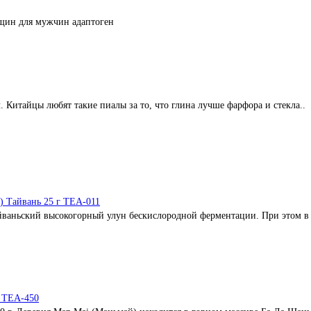
нщин
для мужчин
адаптоген
. Китайцы любят такие пиалы за то, что глина лучше фарфора и стекла..
) Тайвань 25 г TEA-011
йваньский высокогорный улун бескислородной ферментации. При этом в 
й TEA-450