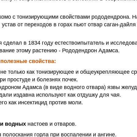
омо с тонизирующими свойствами рододендрона. На э
 устав от переходов в горах пьют отвар саган-дайля
 сделал в 1834 году естествоипытатель и исследов
звание этому растению - Рододендрон Адамса.
 полезные свойства:
не только как тонизирующее и общеукрепляющее сре
при простуде и болезнях почек.
дроном Адамса (в виде водного отвара) язвы желуд
дали издавна используют как отдушку для чая.
го как инсектицид против моли.
и водных
настоев и отваров.
 полоскания горла при воспалении и ангине.